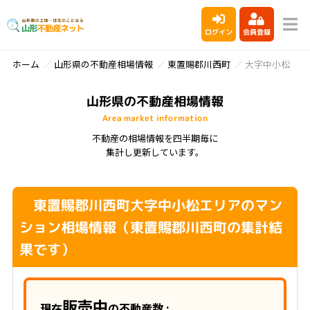
ログイン
会員登録
ホーム
山形県の不動産相場情報
東置賜郡川西町
大字中小松
山形県の不動産相場情報
Area market information
不動産の相場情報を四半期毎に
集計し更新しています。
東置賜郡川西町大字中小松エリアのマン
ション相場情報（東置賜郡川西町の集計結
果です）
販売中
現在
の不動産数 :