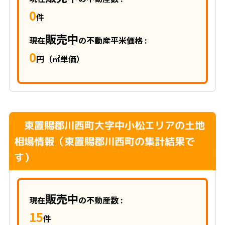
0
件
販売中
現在
の不動産平米価格 :
0
円（㎡単価）
東置賜郡川西町大字中小松エリアの土地
相場情報（東置賜郡川西町の集計結果で
す）
販売中
現在
の不動産数 :
15
件