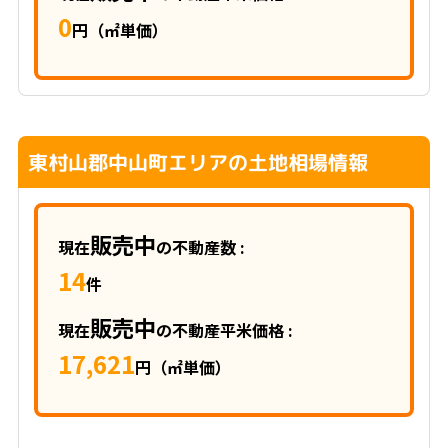
0
円（㎡単価）
東村山郡中山町エリアの土地相場情報
販売中
現在
の不動産数 :
14
件
販売中
現在
の不動産平米価格 :
17,621
円（㎡単価）